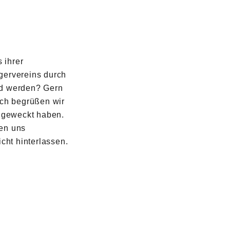
 ihrer
rgervereins durch
ed werden? Gern
ich begrüßen wir
t geweckt haben.
den uns
icht hinterlassen.