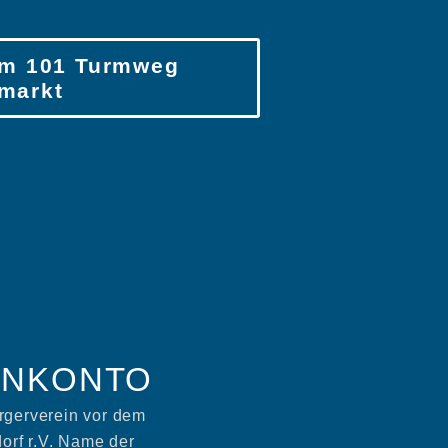
m 101 Turmweg
markt
ENKONTO
rgerverein vor dem
rf r.V. Name der