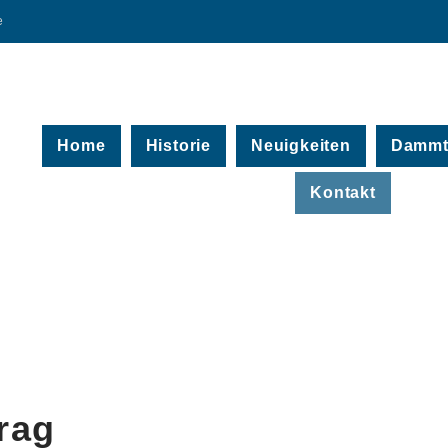
e
Home
Historie
Neuigkeiten
Dammto
Kontakt
trag